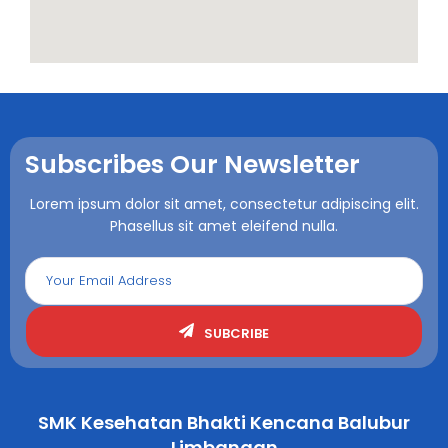
Subscribes Our Newsletter
Lorem ipsum dolor sit amet, consectetur adipiscing elit.
Phasellus sit amet eleifend nulla.
SUBCRIBE
SMK Kesehatan Bhakti Kencana Balubur
Limbangan