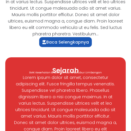
In at varius lectus. Suspendisse ultrices velit et leo ultrices
tincidunt. Ut congue malesuada odio sit amet varius.
Mauris mollis porttitor efficitur. Donec sit amet dolor
ultrices, euismod magna a, congue diam. Proin laoreet
libero eu elit commodo vehicula ut eu felis. Sed luctus
pharetra pharetra. Vestibulum...
Baca Selengkapnya
Sejarah
SMK Kesehatan Bhakti Kencana Balubur Limbangan
Lorem ipsum dolor sit amet, consectetur
adipiscing elit. Fusce fringilla tempus venenatis.
Suspendisse vel pharetra libero. Phasellus
dignissim libero a nisi congue maximus. In at
varius lectus. Suspendisse ultrices velit et leo
ultrices tincidunt. Ut congue malesuada odio sit
amet varius. Mauris mollis porttitor efficitur.
Donec sit amet dolor ultrices, euismod magna a,
congue diam. Proin laoreet libero eu elit