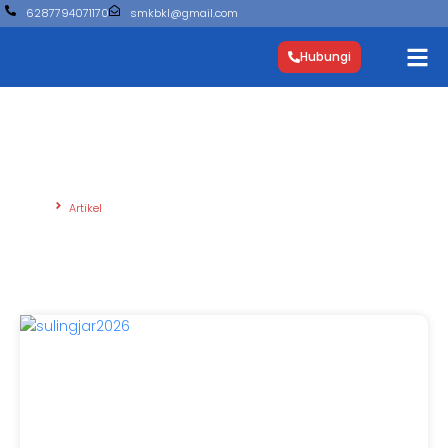
6287794071170
smkbkl@gmail.com
Hubungi
Artikel
Beranda
Artikel