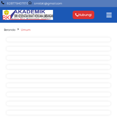
6287794071170
smkbkl@gmail.com
Hubungi
Beranda
Umum