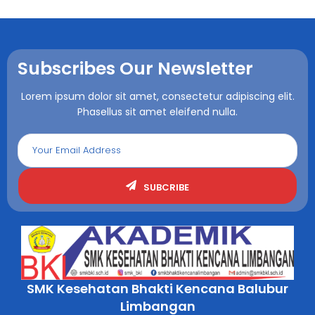
Subscribes Our Newsletter
Lorem ipsum dolor sit amet, consectetur adipiscing elit.
Phasellus sit amet eleifend nulla.
SUBCRIBE
SMK Kesehatan Bhakti Kencana Balubur
Limbangan