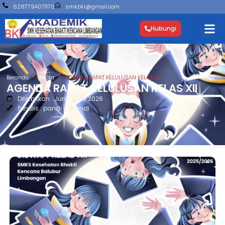
6287794071170
smkbkl@gmail.com
Hubungi
Beranda
Berita
AGENDA RAPAT KELULUSAN KELAS XII
AGENDA RAPAT KELULUSAN KELAS XII
Diterbitkan : Jum, 8 Mei 2026
Penulis : pandi sopandi