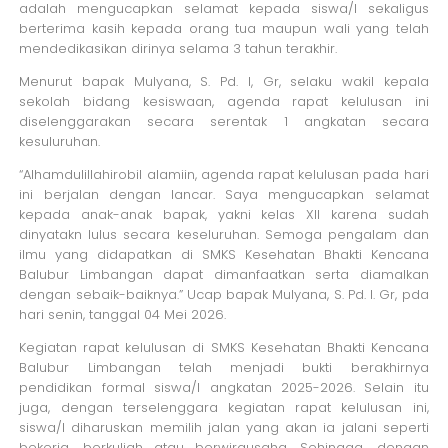
adalah mengucapkan selamat kepada siswa/I sekaligus
berterima kasih kepada orang tua maupun wali yang telah
mendedikasikan dirinya selama 3 tahun terakhir.
Menurut bapak Mulyana, S. Pd. I, Gr, selaku wakil kepala
sekolah bidang kesiswaan, agenda rapat kelulusan ini
diselenggarakan secara serentak 1 angkatan secara
kesuluruhan.
“Alhamdulillahirobil alamiin, agenda rapat kelulusan pada hari
ini berjalan dengan lancar. Saya mengucapkan selamat
kepada anak-anak bapak, yakni kelas XII karena sudah
dinyatakn lulus secara keseluruhan. Semoga pengalam dan
ilmu yang didapatkan di SMKS Kesehatan Bhakti Kencana
Balubur Limbangan dapat dimanfaatkan serta diamalkan
dengan sebaik-baiknya.” Ucap bapak Mulyana, S. Pd. I. Gr, pda
hari senin, tanggal 04 Mei 2026.
Kegiatan rapat kelulusan di SMKS Kesehatan Bhakti Kencana
Balubur Limbangan telah menjadi bukti berakhirnya
pendidikan formal siswa/I angkatan 2025-2026. Selain itu
juga, dengan terselenggara kegiatan rapat kelulusan ini,
siswa/I diharuskan memilih jalan yang akan ia jalani seperti
bekerja, berkuliah atau berwirausaha. Sehingga, dengan