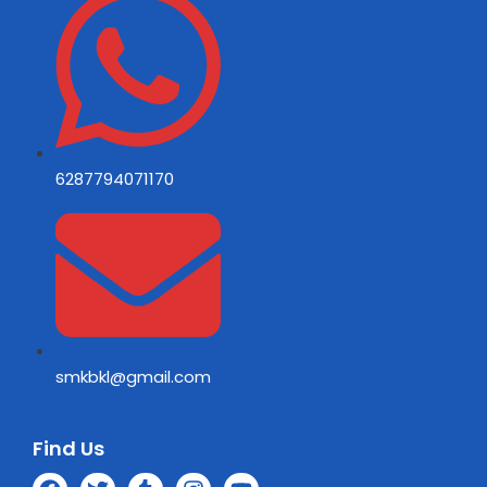
6287794071170
smkbkl@gmail.com
Find Us